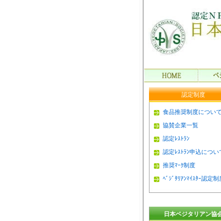
認定制度
食品推奨制度につい
協賛企業一覧
認定ﾚｽﾄﾗﾝ
認定ﾚｽﾄﾗﾝ申込につい
推奨ﾏｰｸ制度
ﾍﾞｼﾞﾀﾘｱﾝﾏｲｽﾀｰ認定
日本ベジタリアン協