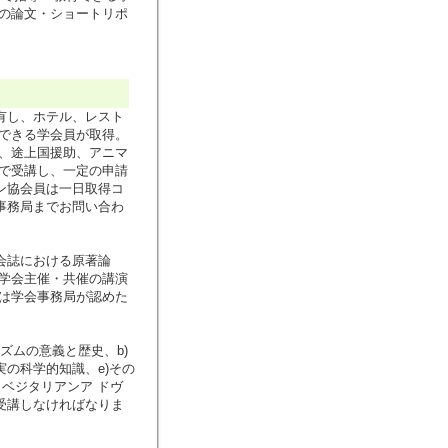
への論文・ショートリポ
有し、ホテル、レスト
用できる学会員が取得。
境、途上国援助、アニマ
ーで受講し、一定の申請
ン協会員は一日取得コ
事務局までお問い合わ
会誌における原著論
。学会主催・共催の講演
いは学会事務局が認めた
ズムの意義と歴史、b)
実の科学的知識、e)その
ベジタリアンア ドヴ
受講しなければなりま