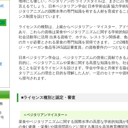
地球にも優しい」ベジタリアンの ライフスタイルは、まさに21 
ME
言えるでしょう。日本ベジタリアン学会( 日本学術会議 協力学術研
ジタリアニズムの国際水準の専門知識を有する人材を育成するこ
ンス制度を設けています。
ライセンスの種類は、上級からベジタリアン・マイスター、アドヴ
あり、これらの資格は菜食やベジタリアニズムに関する学術的知
社会活動等に活用 出来る資格で、ホテル、レストラン関係者、
の方々が必要とされる菜食の専門知識を習得できます。 この2種
ジ・ヴィーガン食品等JAS認証審査員」の資格要件の一つとなり
日本ベジタリアン学会は、ベジタリアニズムの啓発に貢献できる
目的に、ベジタリアニズムや菜食に関する高度な知識を持ち、社
制度
ることを証するライセンスを設けます。学会や学会と共催する協
タリアニズムの理念と目的を理解した人が、一定のセミナーや資
ら授与されます。
■ライセンス種別と認定・審査
務
3
＜ベジタリアンマイスター＞
7号
菜食やベジタリアニズムに関する国際水準の高度な学術的知識が
の食( 健康 ・栄養) や環境問題などに関する事項を高等教育機関