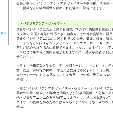
会員が取得。 ベジタリアン・アドヴァイザーを取得後、学術誌
ート掲載などの学術活動が認められた場合に 取得できます。
＜ベジタリアンアドヴァイザー＞
会
菜食やベジタリアニズムに関する国際水準の学術的知識を豊富に
の対応
ラン等で 外国人客等に対応できる知識や、その他社会活動に活
菜食やベジタリアニズムに 関する理念や歴史、健康、栄養、環
ルライツなどの講座をベジタリアン・ アドヴァイザー・セミナ
条件が認められた場合に取得できます。（なお、日本ベジタリア
ースなどで条件等に免除規定がありますので、受講希望者は下記
せください。）
（注１）学術活動／学会員（学生会員も含む。）であること。学
文・総説・資料等の掲載。 学会大会における発表もしくは出席
会やセミナーにおける発表もしくは出席。 その他（委員会ある
事項）。
（注２) ベジタリアンアドヴァイザー・セミナー／a)ベジタリアニ
菜食の栄養・健康、 c)菜食と環境および社会的貢献、d)野菜・果
他ベジタリアニズム係る事項(アニマルライツ、途上国援助など)、
ァイザーの資格を得るためにはａからｅまでののうち、４つ以上
せん。