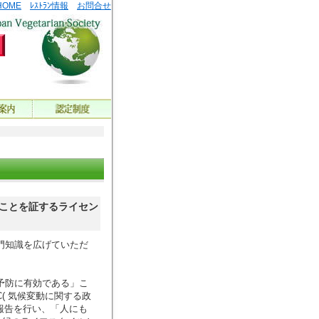
HOME
ﾚｽﾄﾗﾝ情報
お問合せ
ことを証するライセン
門知識を広げていただ
予防に有効である」こ
( 気候変動に関する政
報告を行い、「人にも