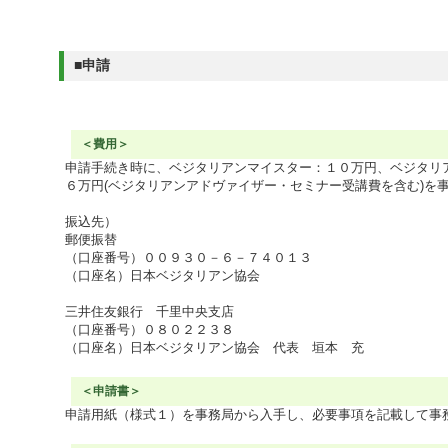
■申請
＜費用＞
申請手続き時に、ベジタリアンマイスター：１０万円、ベジタリ
６万円(ベジタリアンアドヴァイザー・セミナー受講費を含む)を
振込先）
郵便振替
（口座番号）００９３０－６－７４０１３
（口座名）日本ベジタリアン協会
三井住友銀行 千里中央支店
（口座番号）０８０２２３８
（口座名）日本ベジタリアン協会 代表 垣本 充
＜申請書＞
申請用紙（様式１）を事務局から入手し、必要事項を記載して事