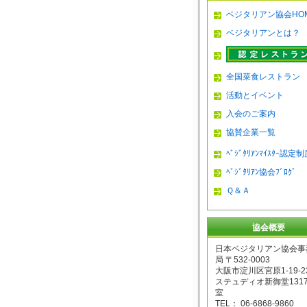
ベジタリアン協会HO
ベジタリアンとは？
全国菜食レストラン
活動とイベント
入会のご案内
協賛企業一覧
ﾍﾞｼﾞﾀﾘｱﾝﾏｲｽﾀｰ認定
ﾍﾞｼﾞﾀﾘｱﾝ協会ﾌﾞﾛｸﾞ
Ｑ＆Ａ
協会概要
日本ベジタリアン協会事
局 〒532-0003
大阪市淀川区宮原1-19-2
ステュディオ新御堂131
室
TEL： 06-6868-9860