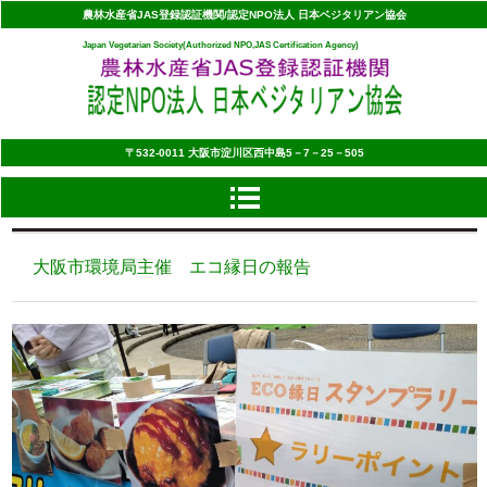
農林水産省JAS登録認証機関/認定NPO法人 日本ベジタリアン協会
Japan Vegetarian Society(Authorized NPO,JAS Certification Agency)
〒532‐0011 大阪市淀川区西中島5－7－25－505
大阪市環境局主催 エコ縁日の報告