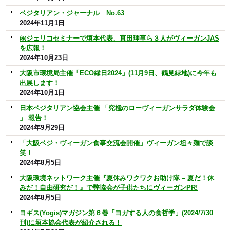
ベジタリアン・ジャーナル No.63
2024年11月1日
㈱ジェリコセミナーで垣本代表、真田理事ら３人がヴィーガンJAS
を広報！
2024年10月23日
大阪市環境局主催「ECO縁日2024」(11月9日、鶴見緑地)に今年も
出展します！
2024年10月1日
日本ベジタリアン協会主催 「究極のローヴィーガンサラダ体験会
」 報告！
2024年9月29日
「大阪ベジ・ヴィーガン食事交流会開催」ヴィーガン坦々麺で談
笑！
2024年8月5日
大阪環境ネットワーク主催『夏休みワクワクお助け隊 – 夏だ！休
みだ！自由研究だ！』で弊協会が子供たちにヴィーガンPR!
2024年8月5日
ヨギス(Yogis)マガジン第６巻「ヨガする人の食哲学」(2024/7/30
刊)に垣本協会代表が紹介される！