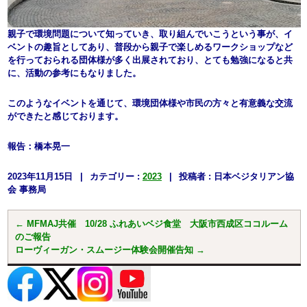
親子で環境問題について知っていき、取り組んでいこうという事が、イ
ベントの趣旨としてあり、普段から親子で楽しめるワークショップなど
を行っておられる団体様が多く出展されており、とても勉強になると共
に、活動の参考にもなりました。
このようなイベントを通じて、環境団体様や市民の方々と有意義な交流
ができたと感じております。
報告：橋本晃一
2023年11月15日
|
カテゴリー :
2023
|
投稿者 : 日本ベジタリアン協
会 事務局
←
MFMAJ共催 10/28 ふれあいベジ食堂 大阪市西成区ココルーム
のご報告
ローヴィーガン・スムージー体験会開催告知
→