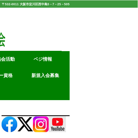
〒532‐0011 大阪市淀川区西中島5－7－25－505
協会活動
ベジ情報
ー資格
新規入会募集