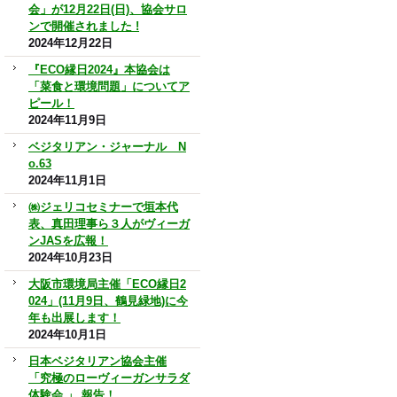
会」が12月22日(日)、協会サロ
ンで開催されました !
2024年12月22日
『ECO縁日2024』本協会は
「菜食と環境問題」についてア
ピール！
2024年11月9日
ベジタリアン・ジャーナル N
o.63
2024年11月1日
㈱ジェリコセミナーで垣本代
表、真田理事ら３人がヴィーガ
ンJASを広報！
2024年10月23日
大阪市環境局主催「ECO縁日2
024」(11月9日、鶴見緑地)に今
年も出展します！
2024年10月1日
日本ベジタリアン協会主催
「究極のローヴィーガンサラダ
体験会 」 報告！