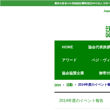
農林水産省JAS登録認証機関/認定NPO法人 日本
Japa
HOME
協会代表挨
アワード
ベジ・ヴィ
協会協賛企業
御寄付
jpvs
›
活動
›
2014年度のイベント
2014年度のイベント報告