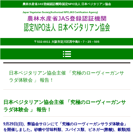
農林水産省JAS登録認証機関/認定NPO法人 日本ベジタリアン協会
Japan Vegetarian Society(Authorized NPO,JAS Certification Agency)
〒532‐0011 大阪市淀川区西中島5－7－25－505
日本ベジタリアン協会主催 「究極のローヴィーガンサ
ラダ体験会 」 報告！
日本ベジタリアン協会主催 「究極のローヴィーガンサ
ラダ体験会 」 報告！
9月29日(日)、弊協会サロンにて「究極のローヴィーガンサラダ体験会」
を開催しました。砂糖や甘味料類、スパイス類、ビネガー(酢酸)、穀類(稲